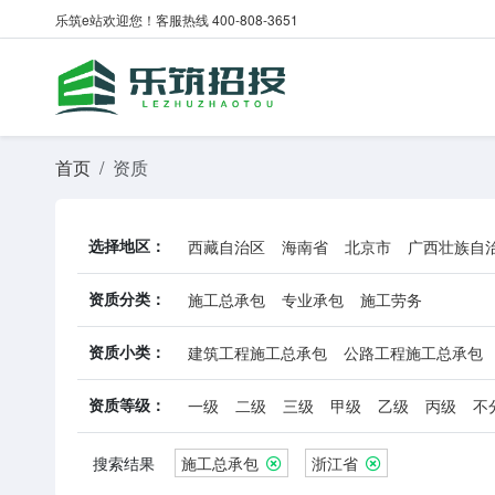
乐筑e站欢迎您！客服热线 400-808-3651
首页
资质
选择地区：
西藏自治区
海南省
北京市
广西壮族自
新疆维吾尔自治区
安徽省
甘肃省
贵州
资质分类：
施工总承包
专业承包
施工劳务
云南省
陕西省
河南省
吉林省
资质小类：
建筑工程施工总承包
公路工程施工总承包
石油化工工程施工总承包
水利水电工程施
资质等级：
一级
二级
三级
甲级
乙级
丙级
不
冶金工程施工总承包
搜索结果
施工总承包
浙江省